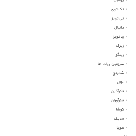
پومین
تک توی
تی تویز
دانیال
رد تویز
زیرک
زینگو
سرزمین ربات ها
شطرنج
غزال
فکرآذین
فکرآوران
کوشا
مدیک
هوپا