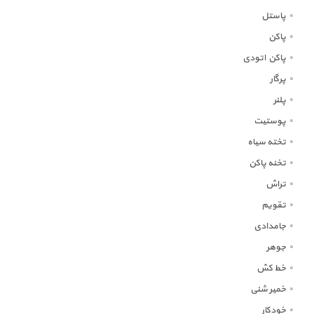
پاستل
پاکن
پاکن اتودی
پرگار
پلنر
پوستیت
تخته سیاه
تخنه پاکن
تراش
تقویم
جامدادی
جوهر
خط کش
خمیر شنی
خودکار