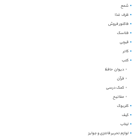
شمع
ظرف غذا
فاکتور فروش
فلاسک
قیچی
کاتر
کتب
دیوان حافظ
قرآن
کمک درسی
مفاتیح
کلربوک
کیف
لبتاب
لوازم تحریر فانتزی و جوایز