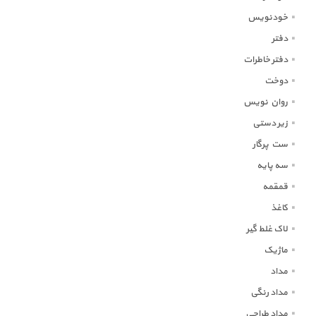
خودنویس
دفتر
دفتر خاطرات
دوخت
روان نویس
زیر دستی
ست پرگار
سه پایه
قمقمه
کاغذ
لاک غلط گیر
ماژیک
مداد
مداد رنگی
مداد طراحی