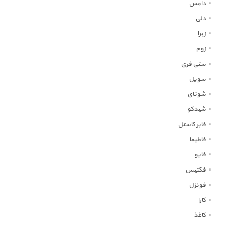
دامس
دلی
زبرا
زوم
ستی فری
سویل
شوتای
شیدکو
فابر کاستل
فاطیما
فایو
فکتیس
فونزل
کارا
کاغذ