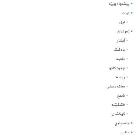
پیشنهاد ویژه
تبلت
اپل
تم تولد
آبشار
بادکنک
تلمبه
جعبه کادو
ریسه
ساک دستی
شمع
فشفشه
کهکشان
جاسوئیچ
جانبی