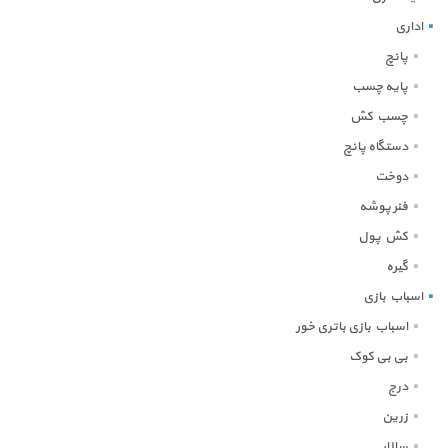
اداری
پانچ
پایه چسب
چسب کش
دستگاه پانچ
دوخت
فنر پوشه
کش پول
گیره
اسباب بازی
اسباب بازی باتری خور
بی بی کوک
درج
زرین
سالار