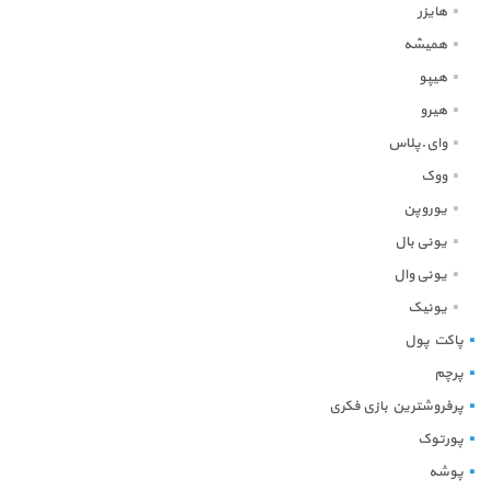
هایزر
همیشه
هیپو
هیرو
وای.پلاس
ووک
یوروپن
یونی بال
یونی وال
یونیک
پاکت پول
پرچم
پرفروشترین بازی فکری
پورتوک
پوشه