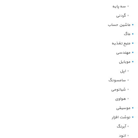
سه پایه
گردنی
ماشین حساب
ماگ
منبع تغذیه
مهندسی
موبایل
اپل
سامسونگ
شیائومی
هواوی
موسیقی
نوشت افزار
آبرنگ
اتود