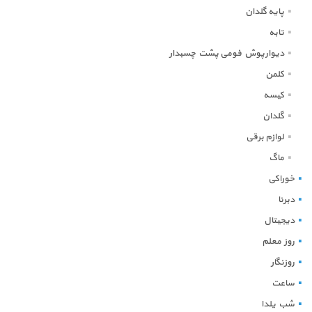
پایه گلدان
تابه
دیوارپوش فومی پشت چسبدار
کلمن
کیسه
گلدان
لوازم برقی
ماگ
خوراکی
دبرنا
دیجیتال
روز معلم
روزنگار
ساعت
شب یلدا