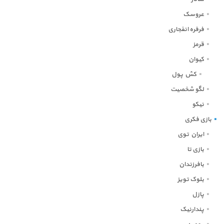
عروسک
فرفره انفجاری
قرمز
کیوان
کش پول
لگو شخصیت
نیکو
بازی فکری
ایران توی
بازی تا
بافرزندان
بلوک تویز
پازل
پندارنیک