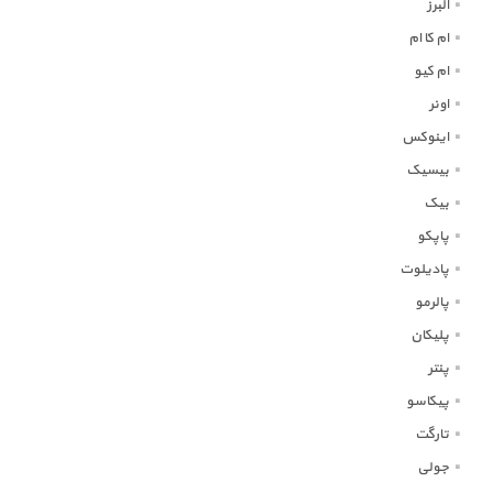
البرز
ام کا ام
ام کیو
اونر
اینوکس
بیسیک
بیک
پاپکو
پادیلوت
پالرمو
پلیکان
پنتر
پیکاسو
تارگت
جولی