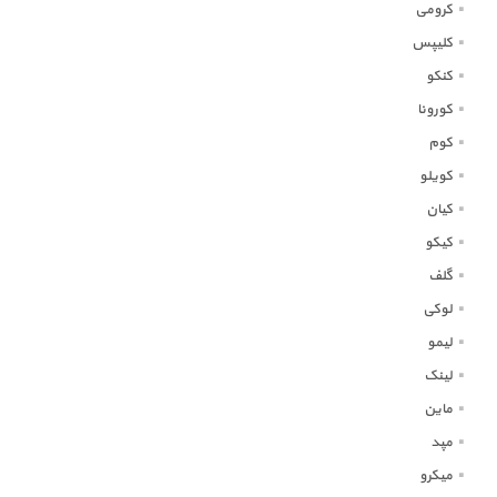
کرومی
کلیپس
کنکو
کورونا
کوم
کویلو
کیان
کیکو
گلف
لوکی
لیمو
لینک
ماین
مپد
میکرو