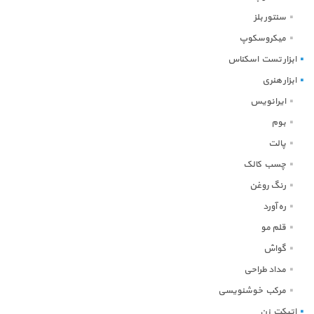
سنتور بلز
میکروسکوپ
ابزار تست اسکناس
ابزار هنری
ایرانویس
بوم
پالت
چسب کالک
رنگ روغن
ره آورد
قلم مو
گواش
مداد طراحی
مرکب خوشنویسی
اتیکت زن