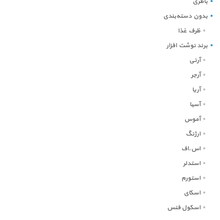
باطری
بدون دسته‌بندی
ظرف غذا
برند نوشت افزار
آرتی
آرجر
آریا
آسیا
آموس
ارژنگ
اس.اف
استدلر
استورم
اسکای
اسکول فنس