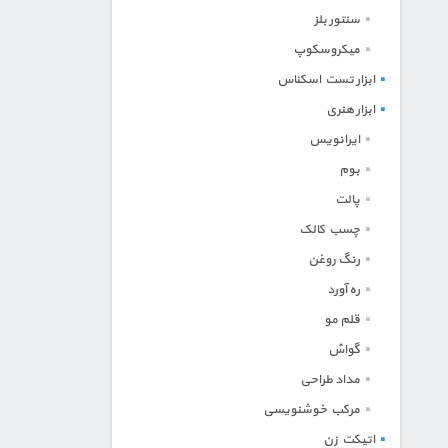
سنتور بلز
میکروسکوپ
ابزار تست اسکناس
ابزار هنری
ایرانویس
بوم
پالت
چسب کالک
رنگ روغن
ره آورد
قلم مو
گواش
مداد طراحی
مرکب خوشنویسی
اتیکت زن