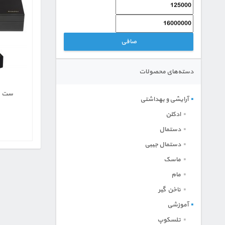
حداقل
حداكثر
قیمت
قيمت
صافی
دسته‌های محصولات
ست جف
آرایشی و بهداشتی
ادکلن
دستمال
دستمال جیبی
ماسک
مام
ناخن گیر
آموزشی
تلسکوپ