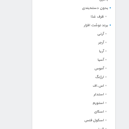
بدون دسته‌بندی
ظرف غذا
برند نوشت افزار
آرتی
آرجر
آریا
آسیا
آموس
ارژنگ
اس.اف
استدلر
استورم
اسکای
اسکول فنس
البرز