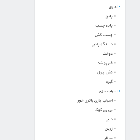
اداری
پانچ
پایه چسب
چسب کش
دستگاه پانچ
دوخت
فنر پوشه
کش پول
گیره
اسباب بازی
اسباب بازی باتری خور
بی بی کوک
درج
زرین
سالار