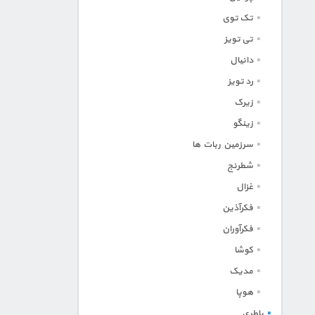
تک توی
تی تویز
دانیال
رد تویز
زیرک
زینگو
سرزمین ربات ها
شطرنج
غزال
فکرآذین
فکرآوران
کوشا
مدیک
هوپا
باطری