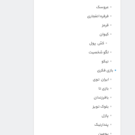
عروسک
فرفره انفجاری
قرمز
کیوان
کش پول
لگو شخصیت
نیکو
بازی فکری
ایران توی
بازی تا
بافرزندان
بلوک تویز
پازل
پندارنیک
پومین