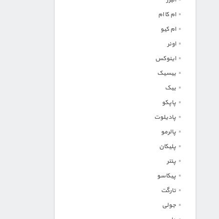
ام کا ام
ام کیو
اونر
اینوکس
بیسیک
بیک
پاپکو
پادیلوت
پالرمو
پلیکان
پنتر
پیکاسو
تارگت
جولی