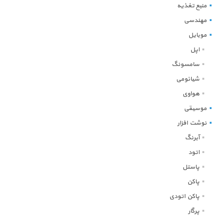
منبع تغذیه
مهندسی
موبایل
اپل
سامسونگ
شیائومی
هواوی
موسیقی
نوشت افزار
آبرنگ
اتود
پاستل
پاکن
پاکن اتودی
پرگار