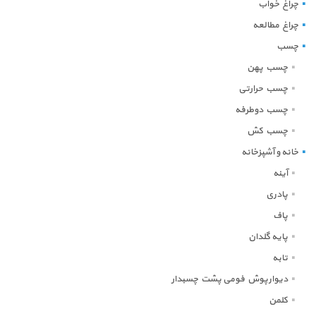
چراغ خواب
چراغ مطالعه
چسب
چسب پهن
چسب حرارتی
چسب دوطرفه
چسب کش
خانه و آشپزخانه
آینه
پادری
پاف
پایه گلدان
تابه
دیوارپوش فومی پشت چسبدار
کلمن