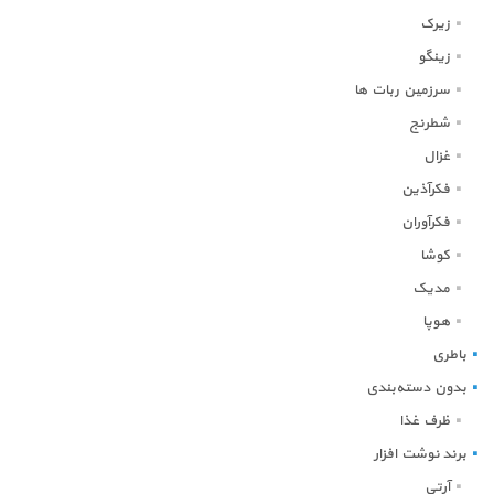
زیرک
زینگو
سرزمین ربات ها
شطرنج
غزال
فکرآذین
فکرآوران
کوشا
مدیک
هوپا
باطری
بدون دسته‌بندی
ظرف غذا
برند نوشت افزار
آرتی