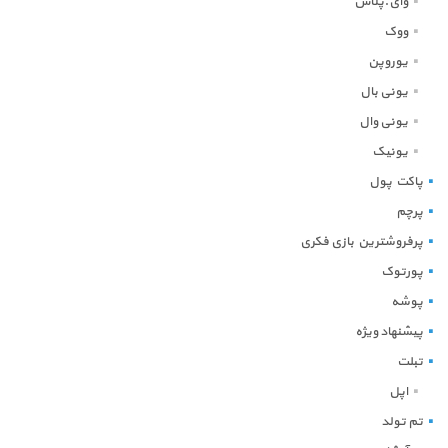
وای.پلاس
ووک
یوروپن
یونی بال
یونی وال
یونیک
پاکت پول
پرچم
پرفروشترین بازی فکری
پورتوک
پوشه
پیشنهاد ویژه
تبلت
اپل
تم تولد