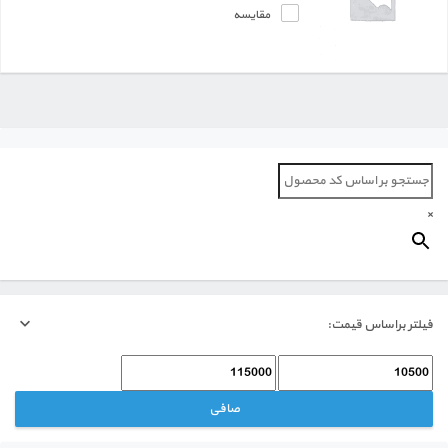
اداری
مقایسه
ورزشی
روزنگار
آرایشی و بهداشتی
×
خانه و آشپزخانه
فیلتر براساس قیمت:
حداقل
حداكثر
قیمت
قيمت
صافی