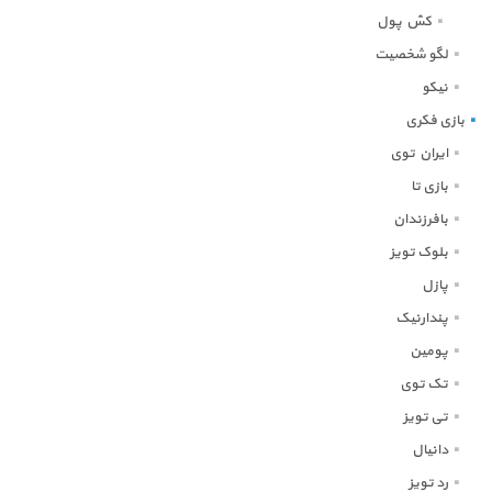
کش پول
لگو شخصیت
نیکو
بازی فکری
ایران توی
بازی تا
بافرزندان
بلوک تویز
پازل
پندارنیک
پومین
تک توی
تی تویز
دانیال
رد تویز