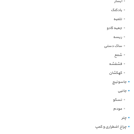
آبشار
بادکنک
تلمبه
جعبه کادو
ریسه
ساک دستی
شمع
فشفشه
کهکشان
جاسوئیچ
جانبی
تسکو
مودم
چتر
چراغ اضطراری و کمپ