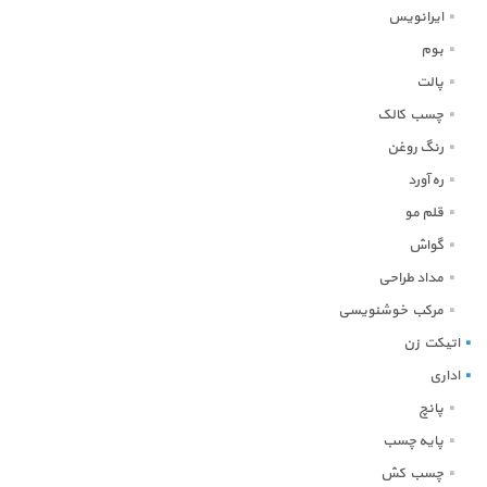
ایرانویس
بوم
پالت
چسب کالک
رنگ روغن
ره آورد
قلم مو
گواش
مداد طراحی
مرکب خوشنویسی
اتیکت زن
اداری
پانچ
پایه چسب
چسب کش