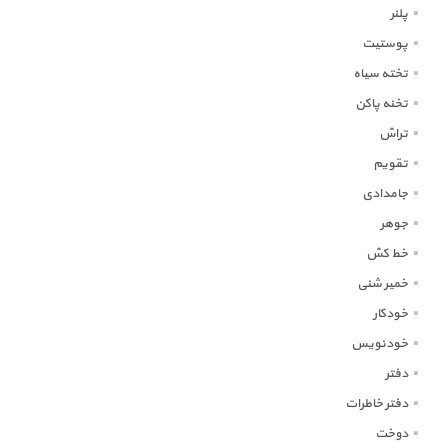
پلنر
پوستیت
تخته سیاه
تخنه پاکن
تراش
تقویم
جامدادی
جوهر
خط کش
خمیر شنی
خودکار
خودنویس
دفتر
دفتر خاطرات
دوخت