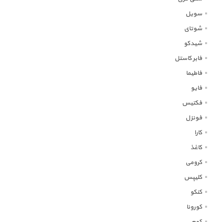
سویل
شوتای
شیدکو
فابر کاستل
فاطیما
فایو
فکتیس
فونزل
کارا
کاغذ
کرومی
کلیپس
کنکو
کورونا