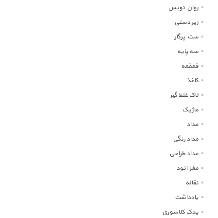
روان نویس
زیر دستی
ست پرگار
سه پایه
قمقمه
کاغذ
لاک غلط گیر
ماژیک
مداد
مداد رنگی
مداد طراحی
مغز اتود
نقاله
یادداشت
یدک کلاسوری