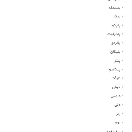
بیسیک
بیک
پاپکو
پادیلوت
پالرمو
پلیکان
پنتر
پیکاسو
تارگت
جولی
دامس
دلی
زبرا
زوم
ستی فری