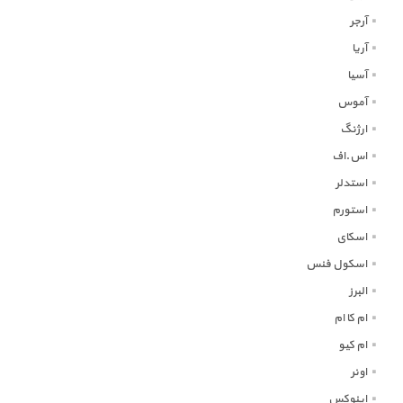
آرجر
آریا
آسیا
آموس
ارژنگ
اس.اف
استدلر
استورم
اسکای
اسکول فنس
البرز
ام کا ام
ام کیو
اونر
اینوکس