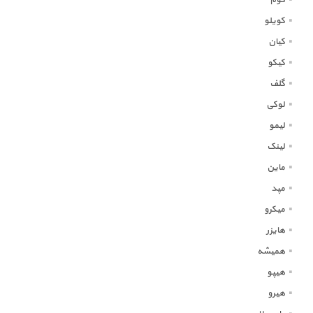
کوم
کویلو
کیان
کیکو
گلف
لوکی
لیمو
لینک
ماین
مپد
میکرو
هایزر
همیشه
هیپو
هیرو