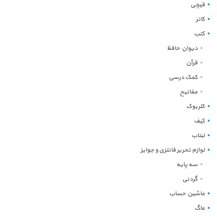
قیچی
کاتر
کتب
دیوان حافظ
قرآن
کمک درسی
مفاتیح
کلربوک
کیف
لبتاب
لوازم تحریر فانتزی و جوایز
سه پایه
گردنی
ماشین حساب
ماگ