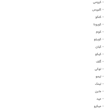
کرومی
کلیپس
کنکو
کورونا
کوم
کویلو
کیان
کیکو
گلف
لوکی
لیمو
لینک
ماین
مپد
میکرو