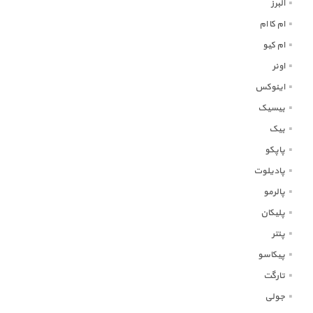
البرز
ام کا ام
ام کیو
اونر
اینوکس
بیسیک
بیک
پاپکو
پادیلوت
پالرمو
پلیکان
پنتر
پیکاسو
تارگت
جولی