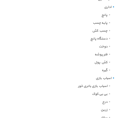
اداری
پانچ
پایه چسب
چسب کش
دستگاه پانچ
دوخت
فنر پوشه
کش پول
گیره
اسباب بازی
اسباب بازی باتری خور
بی بی کوک
درج
زرین
سالار