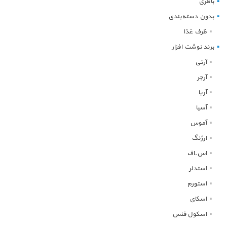
باطری
بدون دسته‌بندی
ظرف غذا
برند نوشت افزار
آرتی
آرجر
آریا
آسیا
آموس
ارژنگ
اس.اف
استدلر
استورم
اسکای
اسکول فنس