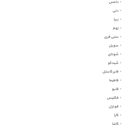
دامس
دلی
زبرا
زوم
ستی فری
سویل
شوتای
شیدکو
فابر کاستل
فاطیما
فایو
فکتیس
فونزل
کارا
کاغذ