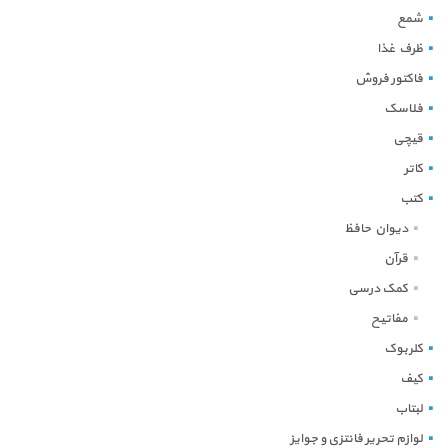
شمع
ظرف غذا
فاکتور فروش
فلاسک
قیچی
کاتر
کتب
دیوان حافظ
قرآن
کمک درسی
مفاتیح
کلربوک
کیف
لبتاب
لوازم تحریر فانتزی و جوایز