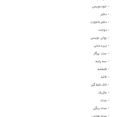
خودنویس
دفتر
دفتر خاطرات
دوخت
روان نویس
زیر دستی
ست پرگار
سه پایه
قمقمه
کاغذ
لاک غلط گیر
ماژیک
مداد
مداد رنگی
مداد طراحی