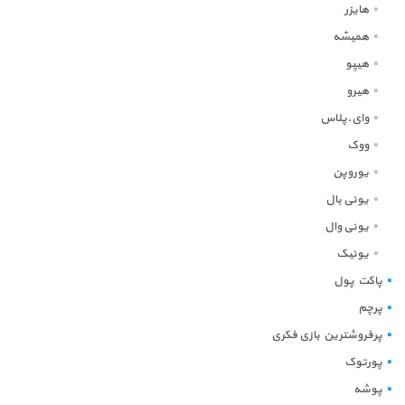
هایزر
همیشه
هیپو
هیرو
وای.پلاس
ووک
یوروپن
یونی بال
یونی وال
یونیک
پاکت پول
پرچم
پرفروشترین بازی فکری
پورتوک
پوشه