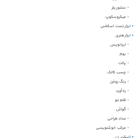
سنتور بلز
میکروسکوپ
ابزار تست اسکناس
ابزار هنری
ایرانویس
بوم
پالت
چسب کالک
رنگ روغن
ره آورد
قلم مو
گواش
مداد طراحی
مرکب خوشنویسی
اتیکت زن