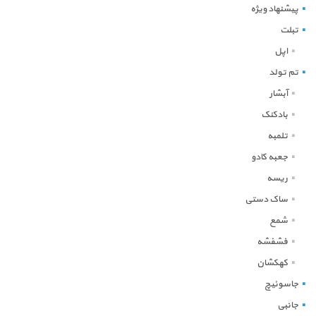
پیشنهاد ویژه
تبلت
اپل
تم تولد
آبشار
بادکنک
تلمبه
جعبه کادو
ریسه
ساک دستی
شمع
فشفشه
کهکشان
جاسوئیچ
جانبی