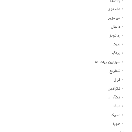
پومین
تک توی
تی تویز
دانیال
رد تویز
زیرک
زینگو
سرزمین ربات ها
شطرنج
غزال
فکرآذین
فکرآوران
کوشا
مدیک
هوپا