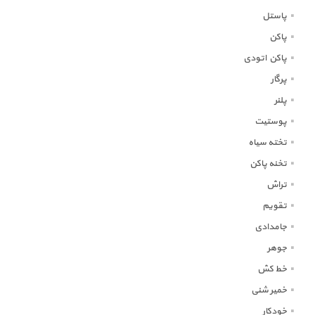
پاستل
پاکن
پاکن اتودی
پرگار
پلنر
پوستیت
تخته سیاه
تخنه پاکن
تراش
تقویم
جامدادی
جوهر
خط کش
خمیر شنی
خودکار