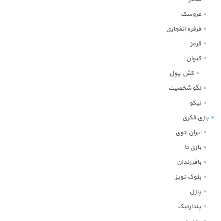
عروسک
فرفره انفجاری
قرمز
کیوان
کش پول
لگو شخصیت
نیکو
بازی فکری
ایران توی
بازی تا
بافرزندان
بلوک تویز
پازل
پندارنیک