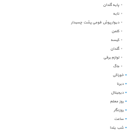
پایه گلدان
تابه
دیوارپوش فومی پشت چسبدار
کلمن
کیسه
گلدان
لوازم برقی
ماگ
خوراکی
دبرنا
دیجیتال
روز معلم
روزنگار
ساعت
شب یلدا