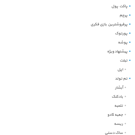
پاکت پول
پرچم
پرفروشترین بازی فکری
پورتوک
پوشه
پیشنهاد ویژه
تبلت
اپل
تم تولد
آبشار
بادکنک
تلمبه
جعبه کادو
ریسه
ساک دستی