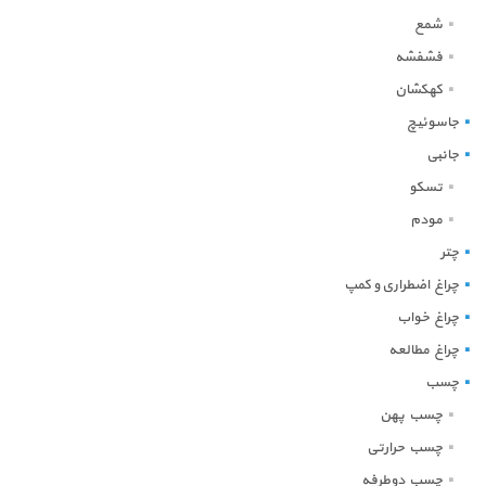
شمع
فشفشه
کهکشان
جاسوئیچ
جانبی
تسکو
مودم
چتر
چراغ اضطراری و کمپ
چراغ خواب
چراغ مطالعه
چسب
چسب پهن
چسب حرارتی
چسب دوطرفه