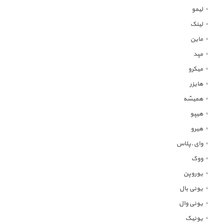
لیمو
لینک
ماین
مپد
میکرو
هایزر
همیشه
هیپو
هیرو
وای.پلاس
ووک
یوروپن
یونی بال
یونی وال
یونیک