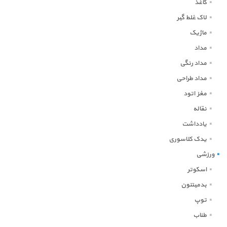
کاغذ
لاک غلط گیر
ماژیک
مداد
مداد رنگی
مداد طراحی
مغز اتود
نقاله
یادداشت
یدک کلاسوری
ورزشی
اسکوتر
بدمینتون
توپ
طناب