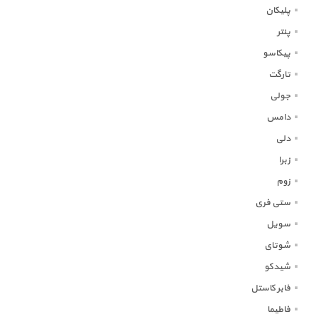
پلیکان
پنتر
پیکاسو
تارگت
جولی
دامس
دلی
زبرا
زوم
ستی فری
سویل
شوتای
شیدکو
فابر کاستل
فاطیما