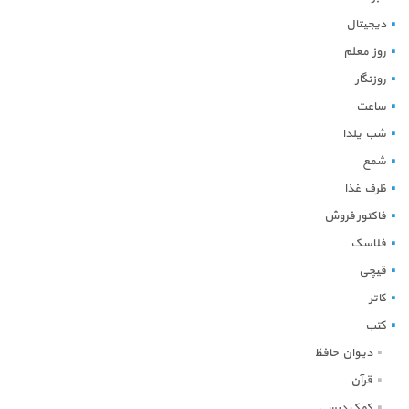
دیجیتال
روز معلم
روزنگار
ساعت
شب یلدا
شمع
ظرف غذا
فاکتور فروش
فلاسک
قیچی
کاتر
کتب
دیوان حافظ
قرآن
کمک درسی