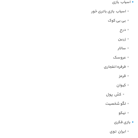
اسباب بازی
اسباب بازی باتری خور
بی بی کوک
درج
زرین
سالار
عروسک
فرفره انفجاری
قرمز
کیوان
کش پول
لگو شخصیت
نیکو
بازی فکری
ایران توی