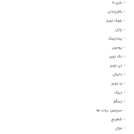
بازی تا
بافرزندان
بلوک تویز
پازل
پندارنیک
پومین
تک توی
تی تویز
دانیال
رد تویز
زیرک
زینگو
سرزمین ربات ها
شطرنج
غزال