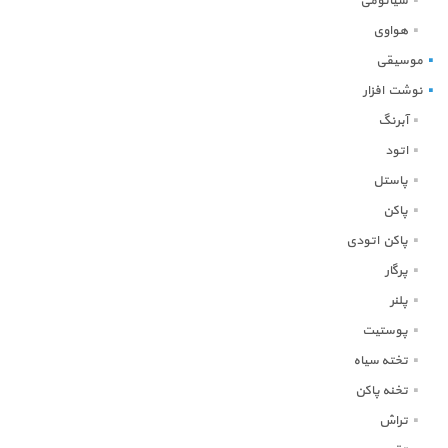
شیائومی
هواوی
موسیقی
نوشت افزار
آبرنگ
اتود
پاستل
پاکن
پاکن اتودی
پرگار
پلنر
پوستیت
تخته سیاه
تخنه پاکن
تراش