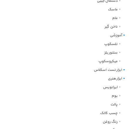
دستمال جیبی
ماسک
مام
ناخن گیر
آموزشی
تلسکوپ
سنتور بلز
میکروسکوپ
ابزار تست اسکناس
ابزار هنری
ایرانویس
بوم
پالت
چسب کالک
رنگ روغن