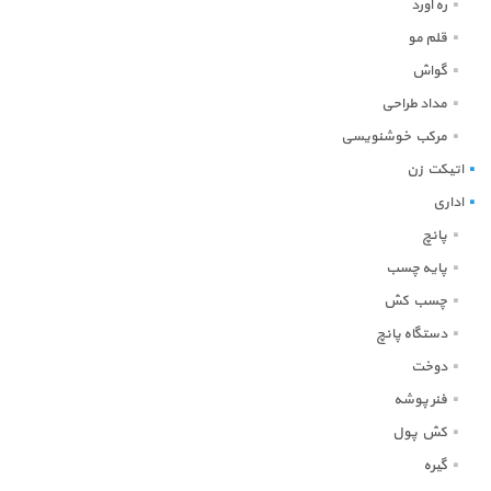
ره آورد
قلم مو
گواش
مداد طراحی
مرکب خوشنویسی
اتیکت زن
اداری
پانچ
پایه چسب
چسب کش
دستگاه پانچ
دوخت
فنر پوشه
کش پول
گیره