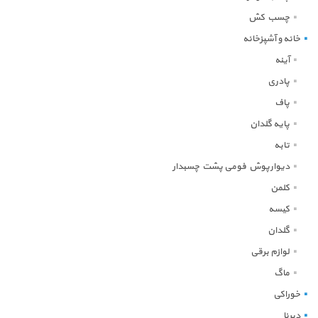
چسب کش
خانه و آشپزخانه
آینه
پادری
پاف
پایه گلدان
تابه
دیوارپوش فومی پشت چسبدار
کلمن
کیسه
گلدان
لوازم برقی
ماگ
خوراکی
دبرنا