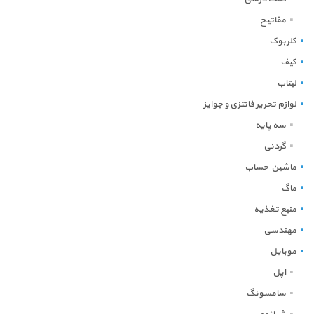
مفاتیح
کلربوک
کیف
لبتاب
لوازم تحریر فانتزی و جوایز
سه پایه
گردنی
ماشین حساب
ماگ
منبع تغذیه
مهندسی
موبایل
اپل
سامسونگ