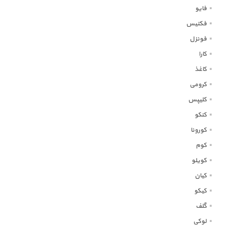
فایو
فکتیس
فونزل
کارا
کاغذ
کرومی
کلیپس
کنکو
کورونا
کوم
کویلو
کیان
کیکو
گلف
لوکی