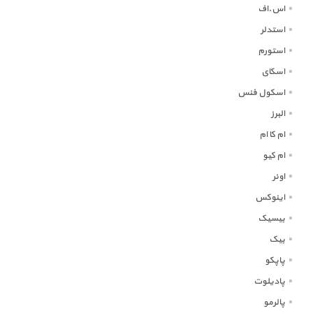
اس.اف
استدلر
استورم
اسکای
اسکول فنس
البرز
ام کا ام
ام کیو
اونر
اینوکس
بیسیک
بیک
پاپکو
پادیلوت
پالرمو